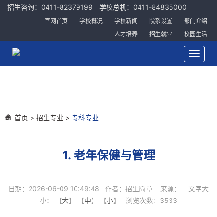
招生咨询：0411-82379199 学校总机：0411-84835000
官网首页
学校概况
学校新闻
院系设置
部门介绍
人才培养
招生就业
校园生活
Toggle
navigat
首页
>
招生专业
>
专科专业
1. 老年保健与管理
日期：2026-06-09 10:49:48 作者：招生简章 来源： 文字大
小： 【
大
】 【
中
】 【
小
】 浏览次数：
3533