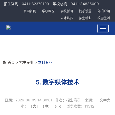
招生咨询：0411-82379199 学校总机：0411-84835000
官网首页
学校概况
学校新闻
院系设置
部门介绍
人才培养
招生就业
校园生活
Toggle
navigat
首页
>
招生专业
>
本科专业
5. 数字媒体技术
日期：2026-06-09 14:30:01 作者：招生简章 来源： 文字大
小： 【
大
】 【
中
】 【
小
】 浏览次数：
11512