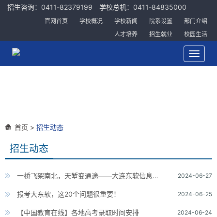
招生咨询：0411-82379199 学校总机：0411-84835000
官网首页
学校概况
学校新闻
院系设置
部门介绍
人才培养
招生就业
校园生活
Toggle
navigat
首页
>
招生动态
招生动态
一桥飞架南北，天堑变通途——大连东软信息学院国际升学项目
2024-06-27
报考大东软，这20个问题很重要！
2024-06-25
【中国教育在线】各地高考录取时间安排
2024-06-24