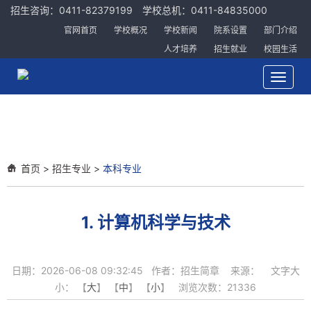
招生咨询：0411-82379199 学校总机：0411-84835000
官网首页
学校概况
学校新闻
院系设置
部门介绍
人才培养
招生就业
校园生活
Toggle
navigat
首页
>
招生专业
>
本科专业
1. 计算机科学与技术
日期：2026-06-08 09:32:45 作者：招生简章 来源： 文字大
小： 【
大
】 【
中
】 【
小
】 浏览次数：
21336