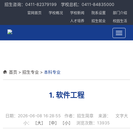
招生咨询：0411-82379199 学校总机：0411-84835000
官网首页
学校概况
学校新闻
院系设置
部门介绍
人才培养
招生就业
校园生活
Toggle
navigat
首页
>
招生专业
>
本科专业
1. 软件工程
日期：2026-06-08 16:28:55 作者：招生简章 来源： 文字大
小： 【
大
】 【
中
】 【
小
】 浏览次数：
13935