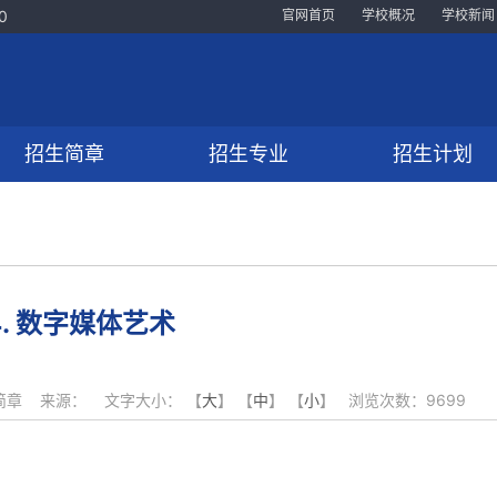
0
官网首页
学校概况
学校新闻
招生简章
招生专业
招生计划
4. 数字媒体艺术
：招生简章 来源： 文字大小： 【
大
】 【
中
】 【
小
】 浏览次数：
9699