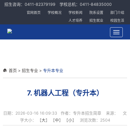
招生咨询：0411-82379199 学校总机：0411-84835000
官网首页
学校概况
学校新闻
院系设置
部门介绍
人才培养
招生就业
校园生活
Toggle
navigat
首页
>
招生专业
>
专升本专业
7. 机器人工程（专升本）
日期：2026-03-16 16:09:33 作者：专升本招生简章 来源： 文
字大小： 【
大
】 【
中
】 【
小
】 浏览次数：
2504